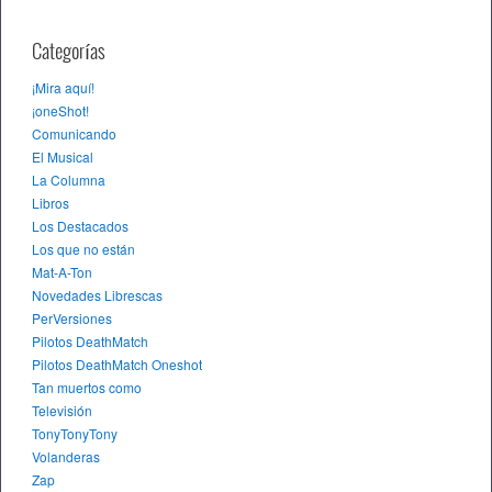
Categorías
¡Mira aquí!
¡oneShot!
Comunicando
El Musical
La Columna
Libros
Los Destacados
Los que no están
Mat-A-Ton
Novedades Librescas
PerVersiones
Pilotos DeathMatch
Pilotos DeathMatch Oneshot
Tan muertos como
Televisión
TonyTonyTony
Volanderas
Zap