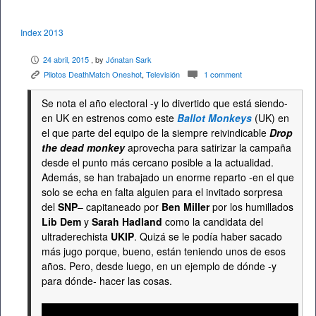
Index 2013
24 abril, 2015
, by
Jónatan Sark
P
Pilotos DeathMatch Oneshot
,
Televisión
1 comment
K
c
Se nota el año electoral -y lo divertido que está siendo-
en UK en estrenos como este
Ballot Monkeys
(UK) en
el que parte del equipo de la siempre reivindicable
Drop
the dead monkey
aprovecha para satirizar la campaña
desde el punto más cercano posible a la actualidad.
Además, se han trabajado un enorme reparto -en el que
solo se echa en falta alguien para el invitado sorpresa
del
SNP
– capitaneado por
Ben Miller
por los humillados
Lib Dem
y
Sarah Hadland
como la candidata del
ultraderechista
UKIP
. Quizá se le podía haber sacado
más jugo porque, bueno, están teniendo unos de esos
años. Pero, desde luego, en un ejemplo de dónde -y
para dónde- hacer las cosas.