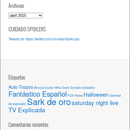
Archivos
A
r
c
CUIDADO SPOILERS
h
Tweets de https://twitter.com/JonatanSark/zap
i
v
o
s
Etiquetas
Auto-Tropos
Bronca
Doctor Who
Duck Dynasty
fantastico
Fantástico Español
Halloween
FOX News
Libertad
Sark de oro
saturday night live
de expresión
TV Explicada
Comentarios recientes