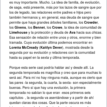
es muy importante. Mucho. La idea de familia, de evolución,
de saga, está presente, más por los lazos de sangre que por
los de legado, las relaciones entre padres e hijos pero
también hermanos y, en general, esa deuda de sangre que
permite que haya grandes árboles familiares, los
Crowder
,
los
Givens
, los
Bennet
, los
Crowe
, la idea de comunidad de
Limehouse
y la protección y deuda de
Ava
hacia sus
chicas
.
Esa sensación de relación entre unos y otros, enorme y bien
tramada. Cuya evolución última podemos encontrar en
Loretta McCready
(
Kaitlyn Dever
), mostrada desde la
segunda por su evolución y relaciones con la comunidad
hasta su papel en la sexta y última temporada.
Porque esta serie casi podría hablar así y desde allí. La
segunda temporada es magnífica y creo que para muchas lo
será así. Para mí no hay ninguna mala, aunque es cierto que
las pares -la segunda, la cuarta, la sexta- son especialmente
buenas. Pero sí que hay una evolución, la primera
temporada no sabían lo que eran -esos primeros seis
capítulos- , la segunda va asentándose y a partir de ahí
quedan claras dos cosas. Que la parte oscura es más