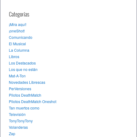
Categorías
¡Mira aquí!
¡oneShot!
Comunicando
El Musical
La Columna
Libros
Los Destacados
Los que no están
Mat-A-Ton
Novedades Librescas
PerVersiones
Pilotos DeathMatch
Pilotos DeathMatch Oneshot
Tan muertos como
Televisión
TonyTonyTony
Volanderas
Zap