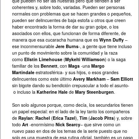
que pueden no ser las nuestras pero que tienden a ser
coherentes y, sobre todo, variadas. Pueden ser personas
normales con problemas que se hacen grandes o pequeños,
pueden ser delincuentes de baja estofa u otros que creen
haber encontrado la forma de dar su gran golpe, o los
asociados con ellos, que funcionan de forma diferente, de
manera que esa cucaracha humana que es
Wynn Duffy
–
ese inconmensurable
Jere Burns
-, a gente que tiene incluso
un punto de movimiento sobre la comunidad y la raza
como
Ellstin Limehouse
(
Mykelti Williamson
) o la saga
familiar de los
Bennett
, con
Mags
-una
Margo
Martindale
estratosférica- y sus hijos, o esos grandes
delincuentes como este último
Avery Markham
–
Sam Elliott
sin bigote dando su bendición crepuscular a todo el asunto-
o incluso la
Katherine Hale
de
Mary Steenburgen
.
Son solo algunos porque, como decía, los secundarios tienen
un papel especial: en el lado de la ley tanto los compañeros
de
Raylan
:
Rachel
(
Erica Tazel
),
Tim
(
Jacob Pitts
) y, sobre
todo
Art
-enormísimo
Nick Searcy
– que sirve como un
nuevo paso en dos de los temas de la serie puesto que no
solo es una muestra de esa rutina oficial, también es un paso