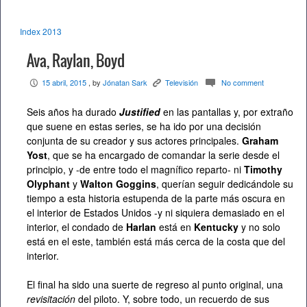
Index 2013
Ava, Raylan, Boyd
15 abril, 2015
, by
Jónatan Sark
Televisión
No comment
P
K
c
Seis años ha durado
Justified
en las pantallas y, por extraño
que suene en estas series, se ha ido por una decisión
conjunta de su creador y sus actores principales.
Graham
Yost
, que se ha encargado de comandar la serie desde el
principio, y -de entre todo el magnífico reparto- ni
Timothy
Olyphant
y
Walton Goggins
, querían seguir dedicándole su
tiempo a esta historia estupenda de la parte más oscura en
el interior de Estados Unidos -y ni siquiera demasiado en el
interior, el condado de
Harlan
está en
Kentucky
y no solo
está en el este, también está más cerca de la costa que del
interior.
El final ha sido una suerte de regreso al punto original, una
revisitación
del piloto. Y, sobre todo, un recuerdo de sus