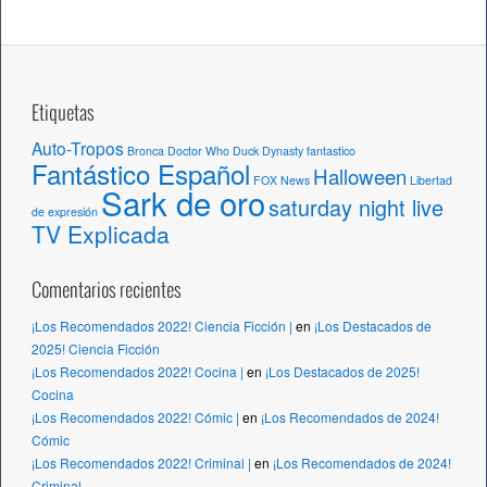
o
s
Etiquetas
Auto-Tropos
Bronca
Doctor Who
Duck Dynasty
fantastico
Fantástico Español
Halloween
FOX News
Libertad
Sark de oro
saturday night live
de expresión
TV Explicada
Comentarios recientes
¡Los Recomendados 2022! Ciencia Ficción |
en
¡Los Destacados de
2025! Ciencia Ficción
¡Los Recomendados 2022! Cocina |
en
¡Los Destacados de 2025!
Cocina
¡Los Recomendados 2022! Cómic |
en
¡Los Recomendados de 2024!
Cómic
¡Los Recomendados 2022! Criminal |
en
¡Los Recomendados de 2024!
Criminal