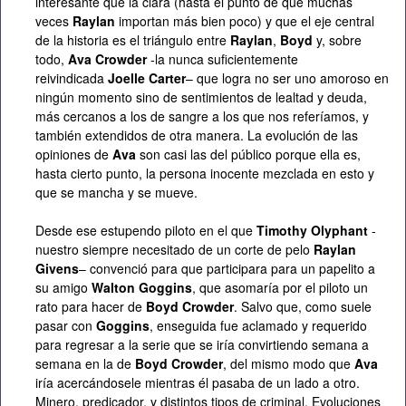
interesante que la clara (hasta el punto de que muchas
veces
Raylan
importan más bien poco) y que el eje central
de la historia es el triángulo entre
Raylan
,
Boyd
y, sobre
todo,
Ava Crowder
-la nunca suficientemente
reivindicada
Joelle Carter
– que logra no ser uno amoroso en
ningún momento sino de sentimientos de lealtad y deuda,
más cercanos a los de sangre a los que nos referíamos, y
también extendidos de otra manera. La evolución de las
opiniones de
Ava
son casi las del público porque ella es,
hasta cierto punto, la persona inocente mezclada en esto y
que se mancha y se mueve.
Desde ese estupendo piloto en el que
Timothy Olyphant
-
nuestro siempre necesitado de un corte de pelo
Raylan
Givens
– convenció para que participara para un papelito a
su amigo
Walton Goggins
, que asomaría por el piloto un
rato para hacer de
Boyd Crowder
. Salvo que, como suele
pasar con
Goggins
, enseguida fue aclamado y requerido
para regresar a la serie que se iría convirtiendo semana a
semana en la de
Boyd Crowder
, del mismo modo que
Ava
iría acercándosele mientras él pasaba de un lado a otro.
Minero, predicador, y distintos tipos de criminal. Evoluciones