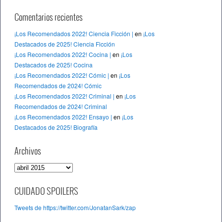
Comentarios recientes
¡Los Recomendados 2022! Ciencia Ficción |
en
¡Los
Destacados de 2025! Ciencia Ficción
¡Los Recomendados 2022! Cocina |
en
¡Los
Destacados de 2025! Cocina
¡Los Recomendados 2022! Cómic |
en
¡Los
Recomendados de 2024! Cómic
¡Los Recomendados 2022! Criminal |
en
¡Los
Recomendados de 2024! Criminal
¡Los Recomendados 2022! Ensayo |
en
¡Los
Destacados de 2025! Biografía
Archivos
A
r
c
CUIDADO SPOILERS
h
Tweets de https://twitter.com/JonatanSark/zap
i
v