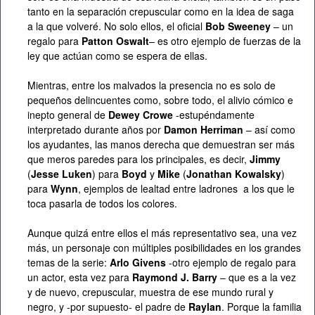
tanto en la separación crepuscular como en la idea de saga
a la que volveré. No solo ellos, el oficial
Bob Sweeney
– un
regalo para
Patton Oswalt
– es otro ejemplo de fuerzas de la
ley que actúan como se espera de ellas.
Mientras, entre los malvados la presencia no es solo de
pequeños delincuentes como, sobre todo, el alivio cómico e
inepto general de
Dewey Crowe
-estupéndamente
interpretado durante años por
Damon Herriman
– así como
los ayudantes, las manos derecha que demuestran ser más
que meros paredes para los principales, es decir,
Jimmy
(
Jesse Luken
) para
Boyd
y
Mike
(
Jonathan Kowalsky
)
para
Wynn
, ejemplos de lealtad entre ladrones a los que le
toca pasarla de todos los colores.
Aunque quizá entre ellos el más representativo sea, una vez
más, un personaje con múltiples posibilidades en los grandes
temas de la serie:
Arlo Givens
-otro ejemplo de regalo para
un actor, esta vez para
Raymond J. Barry
– que es a la vez
y de nuevo, crepuscular, muestra de ese mundo rural y
negro, y -por supuesto- el padre de
Raylan
. Porque la familia