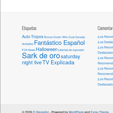
Etiquetas
Comentari
Auto-Tropos
¡Los Recom
Bronca
Doctor Who
Duck Dynasty
Fantástico Español
¡Los Desta
fantastico
¡Los Recom
Halloween
FOX News
Libertad de expresión
Sark de oro
Destacados
saturday
¡Los Reco
TV Explicada
night live
Recomenda
¡Los Recom
Recomenda
¡Los Reco
Destacados
© 2026
El Receptor
- Powered by
WordPress
and
Exray Theme
.