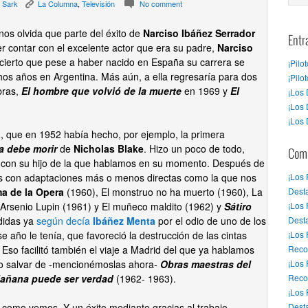
 Sark
La Columna
,
Televisión
No comment
K
c
os olvida que parte del éxito de
Narciso Ibáñez Serrador
Entr
r contar con el excelente actor que era su padre,
Narciso
 cierto que pese a haber nacido en España su carrera se
¡Pilo
os años en Argentina. Más aún, a ella regresaría para dos
¡Pilo
bras,
El hombre que volvió de la muerte
en 1969 y
El
¡Los 
¡Los 
¡Los 
a
, que en 1952 había hecho, por ejemplo, la primera
a debe morir
de
Nicholas Blake
. Hizo un poco de todo,
Come
ie con su hijo de la que hablamos en su momento. Después de
ies con adaptaciones más o menos directas como la que nos
¡Los
ma de la Opera
(1960),
El monstruo no ha muerto
(1960),
La
Desta
Arsenio Lupin
(1961) y
El muñeco maldito
(1962) y
Sátiro
¡Los
rdidas ya
según decía
Ibáñez Menta
por el odio de uno de los
Dest
se año le tenía, que favoreció la destrucción de las cintas
¡Los
Eso facilitó también el viaje a Madrid del que ya hablamos
Reco
o salvar de -mencionémoslas ahora-
Obras maestras del
¡Los
añana puede ser verdad
(1962- 1963).
Reco
¡Los
 como vemos. Y un éxito mediante gracias al trabajo
Desta