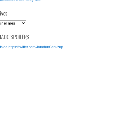
ivos
DADO SPOILERS
s de https://twitter.com/JonatanSark/zap