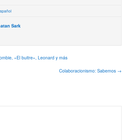
Español
atan Sark
ombie, «El buitre», Leonard y más
Colaboracionismo: Sabemos
→