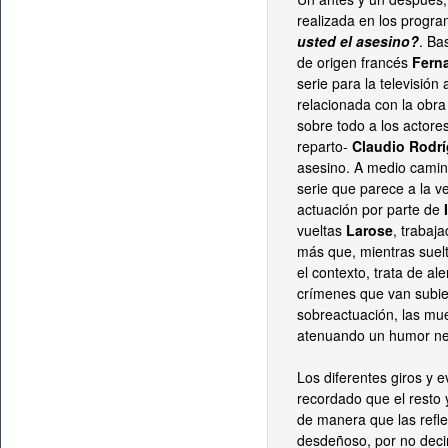
realizada en los progra
usted el asesino?
. B
de origen francés
Fern
serie para la televisió
relacionada con la obr
sobre todo a los actore
reparto-
Claudio Rodr
asesino. A medio camino
serie que parece a la v
actuación por parte de
I
vueltas
Larose
, trabaja
más que, mientras suelt
el contexto, trata de al
crímenes que van subien
sobreactuación, las mu
atenuando un humor negro
Los diferentes giros y 
recordado que el resto 
de manera que las refle
desdeñoso, por no decir