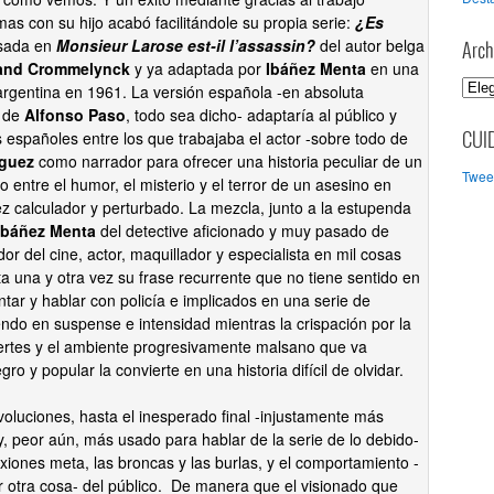
mas con su hijo acabó facilitándole su propia serie:
¿Es
asada en
Monsieur Larose est-il l’assassin?
del autor belga
Arch
and Crommelynck
y ya adaptada por
Ibáñez Menta
en una
A
n argentina en 1961. La versión española -en absoluta
r
a de
Alfonso Paso
, todo sea dicho- adaptaría al público y
c
s españoles entre los que trabajaba el actor -sobre todo de
CUI
h
íguez
como narrador para ofrecer una historia peculiar de un
Tweet
i
 entre el humor, el misterio y el terror de un asesino en
v
ez calculador y perturbado. La mezcla, junto a la estupenda
o
báñez Menta
del detective aficionado y muy pasado de
s
dor del cine, actor, maquillador y especialista en mil cosas
a una y otra vez su frase recurrente que no tiene sentido en
entar y hablar con policía e implicados en una serie de
do en suspense e intensidad mientras la crispación por la
ertes y el ambiente progresivamente malsano que va
 y popular la convierte en una historia difícil de olvidar.
evoluciones, hasta el inesperado final -injustamente más
y, peor aún, más usado para hablar de la serie de lo debido-
xiones meta, las broncas y las burlas, y el comportamiento -
 otra cosa- del público. De manera que el visionado que