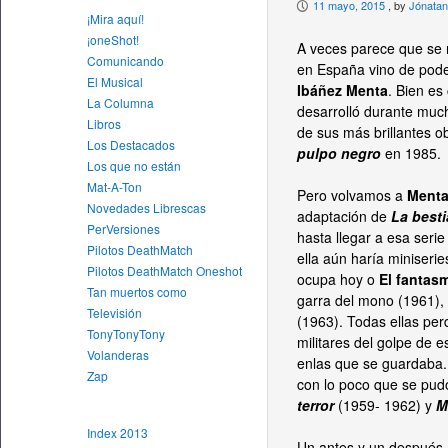
11 mayo, 2015
, by
Jónatan
P
¡Mira aquí!
¡oneShot!
A veces parece que se n
Comunicando
en España vino de pode
El Musical
Ibáñez Menta
. Bien es
La Columna
desarrolló durante much
Libros
de sus más brillantes o
Los Destacados
pulpo negro
en 1985.
Los que no están
Mat-A-Ton
Pero volvamos a
Ment
Novedades Librescas
adaptación de
La besti
PerVersiones
hasta llegar a esa ser
Pilotos DeathMatch
ella aún haría miniser
Pilotos DeathMatch Oneshot
ocupa hoy o
El fantas
Tan muertos como
garra del mono
(1961),
Televisión
(1963). Todas ellas pe
TonyTonyTony
militares del golpe de e
Volanderas
enlas que se guardaba. 
Zap
con lo poco que se pud
terror
(1959- 1962) y
M
Index 2013
Un antes y un después,