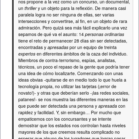
nos propone a la vez como un concurso, un documental,
un
thriller
y un objeto para la reflexión. De manera casi
paralela logra no ser ninguna de ellas, ser varias
intersecciones y convertirse, al fin, en un objeto de rara
admiración. Pero quizá sea más fácil explicarlo una vez
sepamos de qué va el asunto: 14
personas ordinarias
tiene el reto de permanecer 28 días sin ser detectadas,
encontradas y
apresadas
por un equipo de treinta
expertos
en diferentes ámbitos de la caza del individuo.
Miembros de contra-terrorismo, espías, analistas,
técnicos, un poco el repaso de la gente que podría tener
una idea de cómo localizarte. Comenzando con unas
ideas obvias -quitarse de en medio todo lo que huela a
tecnología propia, no utilizar las tarjetas (¡error de
novato!)- y otras que deberían serlo -¡las redes sociales,
patanes!- se nos muestra las diferentes maneras en las
que puede ser detectada una persona y
apresada
con
rapidez y facilidad. Y, sin embargo… Por mucho que
empaticemos con los concursantes y se intente
demostrar que los estados nos controlan hasta niveles
mayores de los que creemos resulta complicado no
esperar que alguno de los jugadores que logran pasar