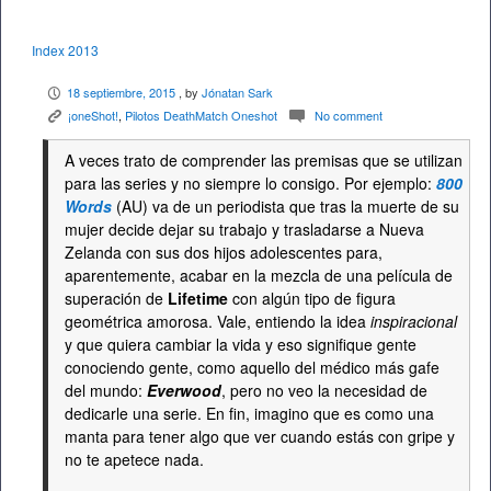
Index 2013
18 septiembre, 2015
, by
Jónatan Sark
P
¡oneShot!
,
Pilotos DeathMatch Oneshot
No comment
K
c
A veces trato de comprender las premisas que se utilizan
para las series y no siempre lo consigo. Por ejemplo:
800
Words
(AU) va de un periodista que tras la muerte de su
mujer decide dejar su trabajo y trasladarse a Nueva
Zelanda con sus dos hijos adolescentes para,
aparentemente, acabar en la mezcla de una película de
superación de
Lifetime
con algún tipo de figura
geométrica amorosa. Vale, entiendo la idea
inspiracional
y que quiera cambiar la vida y eso signifique gente
conociendo gente, como aquello del médico más gafe
del mundo:
Everwood
, pero no veo la necesidad de
dedicarle una serie. En fin, imagino que es como una
manta para tener algo que ver cuando estás con gripe y
no te apetece nada.