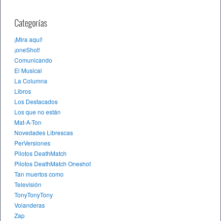
Categorías
¡Mira aquí!
¡oneShot!
Comunicando
El Musical
La Columna
Libros
Los Destacados
Los que no están
Mat-A-Ton
Novedades Librescas
PerVersiones
Pilotos DeathMatch
Pilotos DeathMatch Oneshot
Tan muertos como
Televisión
TonyTonyTony
Volanderas
Zap