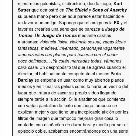
ni entre los guionistas, el director o, desde luego,
Kurt
Sutter
que demostró en
The Shield
y
Sons of Anarchy
su buena mano pero que aquí parece estar haciéndole
un favor a un amigo. Supongo que el amigo es la
FX
y el
favor es crearles una serie que se parezca a
Juego de
Tronos
. Un
Juego de Tronos
mediante casillas
marcadas:
violencia física, violencia sexual, vagas ideas
fantásticas, medieval inventado, personajes vagamente
amenazantes con planes para hacerse con el poder
poco definidos… ¡Ya están marcadas todas, vámonos
para casa!
Un despropósito tal que se agrava cuando el
director, el habitualmente competente al menos
Paris
Barclay
se empeña en usar como muy abiertos planos
medios y en filmar las peleas como lo haría un vecino del
lugar que tratara de sacar su propio vídeo llegando
siempre tarde a la acción. Si le añadimos que comienza
con varias pantallas de texto que luego tampoco se
explican mejor y que tiene una inexplicable afición por los
filtros de imagen que tampoco mejoran gran cosa lo
contado, con el añadido de durar hora y media por ser el
episodio doble, acabamos encontrándonos con una serie