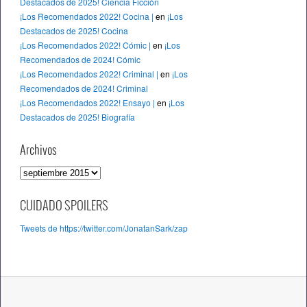
Destacados de 2025! Ciencia Ficción
¡Los Recomendados 2022! Cocina |
en
¡Los
Destacados de 2025! Cocina
¡Los Recomendados 2022! Cómic |
en
¡Los
Recomendados de 2024! Cómic
¡Los Recomendados 2022! Criminal |
en
¡Los
Recomendados de 2024! Criminal
¡Los Recomendados 2022! Ensayo |
en
¡Los
Destacados de 2025! Biografía
Archivos
A
r
c
CUIDADO SPOILERS
h
Tweets de https://twitter.com/JonatanSark/zap
i
v
o
s