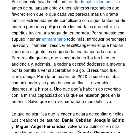
Por supuesto tuvo la habitual
ronda de publicidad positiva
antes de su lanzamiento y unos números razonables que
favorecieron que lo que cada vez parecía más un drama
familiar extremadamente complicado con algún fantasma de
adorno pero más peligro entre los mortales que entre los
espíritus tuviera una segunda temporada. Por supuesto eso
supuso intentar
enmarañarlo
todo más, introducir personajes
nuevos y -también- resolver el
cliffhanger
en el que habían
fiado que al gente les seguiría de una temporada a otra.
Pero resulta que no, que la segunda no iba tan bien en
audiencia y, además, la cadena decidió dedicarse a moverla
por la parrilla a ver si acertaban o algo. El resultado fue,
claro,
o algo
. Para la primavera de 2010 la suerte estaba
comuniqueda y se pudo buscar un final… razonable,
digamos, a la historia. Uno que podía haber sido revertido
con la misma capacidad con la que se hicieron giros en la
anterior. Salvo que esta vez sería todo más definitivo.
Lo que no significa que la cadena dejara de confiar en ellos.
Los creadores del asunto,
Daniel Cebrián
,
Joaquín Górriz
y
Miguel Ángel Fernández
, volverían a coincidir en otra
serie ideada por los dos primeros:
Ángel o Demonio
, que