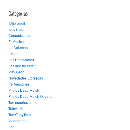
Categorías
¡Mira aquí!
¡oneShot!
Comunicando
El Musical
La Columna
Libros
Los Destacados
Los que no están
Mat-A-Ton
Novedades Librescas
PerVersiones
Pilotos DeathMatch
Pilotos DeathMatch Oneshot
Tan muertos como
Televisión
TonyTonyTony
Volanderas
Zap