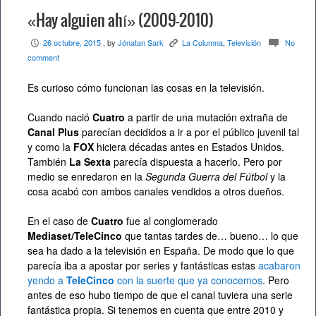
«Hay alguien ahí» (2009-2010)
26 octubre, 2015
, by
Jónatan Sark
La Columna
,
Televisión
No
P
K
c
comment
Es curioso cómo funcionan las cosas en la televisión.
Cuando nació
Cuatro
a partir de una mutación extraña de
Canal Plus
parecían decididos a ir a por el público juvenil tal
y como la
FOX
hiciera décadas antes en Estados Unidos.
También
La Sexta
parecía dispuesta a hacerlo. Pero por
medio se enredaron en la
Segunda Guerra del Fútbol
y la
cosa acabó con ambos canales vendidos a otros dueños.
En el caso de
Cuatro
fue al conglomerado
Mediaset/TeleCinco
que tantas tardes de… bueno… lo que
sea ha dado a la televisión en España. De modo que lo que
parecía iba a apostar por series y fantásticas estas
acabaron
yendo a
TeleCinco
con la suerte que ya conocemos
. Pero
antes de eso hubo tiempo de que el canal tuviera una serie
fantástica propia. Si tenemos en cuenta que entre 2010 y