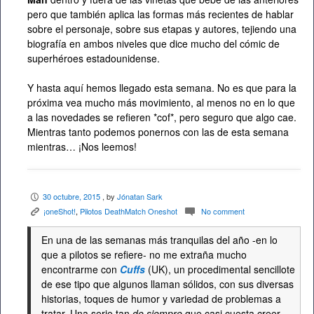
pero que también aplica las formas más recientes de hablar
sobre el personaje, sobre sus etapas y autores, tejiendo una
biografía en ambos niveles que dice mucho del cómic de
superhéroes estadounidense.
Y hasta aquí hemos llegado esta semana. No es que para la
próxima vea mucho más movimiento, al menos no en lo que
a las novedades se refieren *cof*, pero seguro que algo cae.
Mientras tanto podemos ponernos con las de esta semana
mientras… ¡Nos leemos!
30 octubre, 2015
, by
Jónatan Sark
P
¡oneShot!
,
Pilotos DeathMatch Oneshot
No comment
K
c
En una de las semanas más tranquilas del año -en lo
que a pilotos se refiere- no me extraña mucho
encontrarme con
Cuffs
(UK), un procedimental sencillote
de ese tipo que algunos llaman sólidos, con sus diversas
historias, toques de humor y variedad de problemas a
tratar. Una serie tan
de siempre
que casi cuesta creer