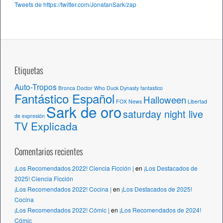
Tweets de https://twitter.com/JonatanSark/zap
i
v
o
s
Etiquetas
Auto-Tropos
Bronca
Doctor Who
Duck Dynasty
fantastico
Fantástico Español
Halloween
FOX News
Libertad
Sark de oro
saturday night live
de expresión
TV Explicada
Comentarios recientes
¡Los Recomendados 2022! Ciencia Ficción |
en
¡Los Destacados de
2025! Ciencia Ficción
¡Los Recomendados 2022! Cocina |
en
¡Los Destacados de 2025!
Cocina
¡Los Recomendados 2022! Cómic |
en
¡Los Recomendados de 2024!
Cómic