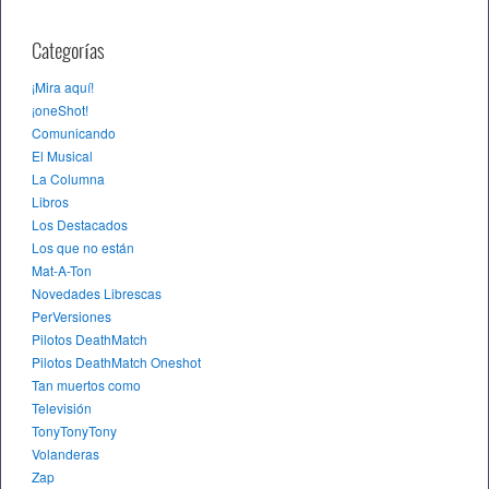
Categorías
¡Mira aquí!
¡oneShot!
Comunicando
El Musical
La Columna
Libros
Los Destacados
Los que no están
Mat-A-Ton
Novedades Librescas
PerVersiones
Pilotos DeathMatch
Pilotos DeathMatch Oneshot
Tan muertos como
Televisión
TonyTonyTony
Volanderas
Zap