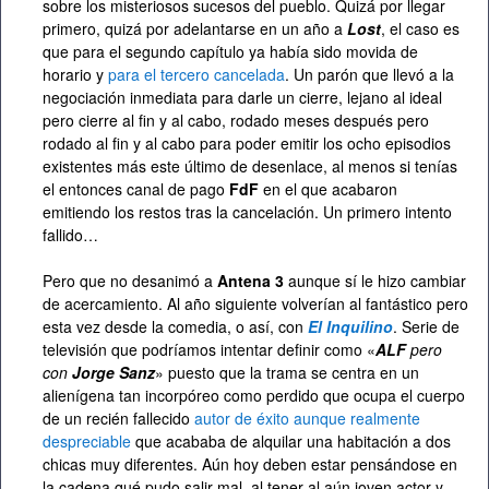
sobre los misteriosos sucesos del pueblo. Quizá por llegar
primero, quizá por adelantarse en un año a
Lost
, el caso es
que para el segundo capítulo ya había sido movida de
horario y
para el tercero cancelada
. Un parón que llevó a la
negociación inmediata para darle un cierre, lejano al ideal
pero cierre al fin y al cabo, rodado meses después pero
rodado al fin y al cabo para poder emitir los ocho episodios
existentes más este último de desenlace, al menos si tenías
el entonces canal de pago
FdF
en el que acabaron
emitiendo los restos tras la cancelación. Un primero intento
fallido…
Pero que no desanimó a
Antena 3
aunque sí le hizo cambiar
de acercamiento. Al año siguiente volverían al fantástico pero
esta vez desde la comedia, o así, con
El Inquilino
. Serie de
televisión que podríamos intentar definir como «
ALF
pero
con
Jorge Sanz
» puesto que la trama se centra en un
alienígena tan incorpóreo como perdido que ocupa el cuerpo
de un recién fallecido
autor de éxito aunque realmente
despreciable
que acababa de alquilar una habitación a dos
chicas muy diferentes. Aún hoy deben estar pensándose en
la cadena qué pudo salir mal, al tener al aún joven actor y