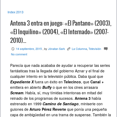
Index 2013
Antena 3 entra en juego: «El Pantano» (2003),
«El Inquilino» (2004), «El Internado» (2007-
2010)…
14 septiembre, 2015
, by
Jónatan Sark
La Columna
,
Televisión
P
K
c
No comment
Parecía que nada acababa de ayudar a recuperar las series
fantásticas tras la llegada del gobierno Aznar y el final de
cualquier intento en la televisión pública. Daba igual que
Expediente X
fuera un éxito en
Telecinco
, que
Canal +
emitiera en abierto
Buffy
o que en los cines arrasara
Scream
. Había, sí, muy tímidas intentonas en mitad del
reinado de los programas de sucesos.
Antena 3
había
estrenado en 1999
Camino de Santiago
, miniserie con
guiones de
Arturo Pérez Reverte
que ponía una pequeña
capa de ambigüedad en una trama de suspense. También la