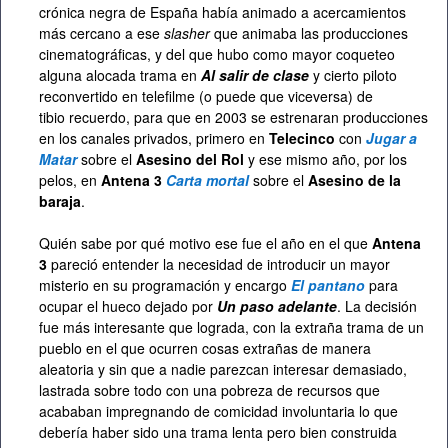
crónica negra de España había animado a acercamientos
más cercano a ese
slasher
que animaba las producciones
cinematográficas, y del que hubo como mayor coqueteo
alguna alocada trama en
Al salir de clase
y cierto piloto
reconvertido en telefilme (o puede que viceversa) de
tibio recuerdo, para que en 2003 se estrenaran producciones
en los canales privados, primero en
Telecinco
con
Jugar a
Matar
sobre el
Asesino del Rol
y ese mismo año, por los
pelos, en
Antena 3
Carta mortal
sobre el
Asesino de la
baraja
.
Quién sabe por qué motivo ese fue el año en el que
Antena
3
pareció entender la necesidad de introducir un mayor
misterio en su programación y encargo
El pantano
para
ocupar el hueco dejado por
Un paso adelante
. La decisión
fue más interesante que lograda, con la extraña trama de un
pueblo en el que ocurren cosas extrañas de manera
aleatoria y sin que a nadie parezcan interesar demasiado,
lastrada sobre todo con una pobreza de recursos que
acababan impregnando de comicidad involuntaria lo que
debería haber sido una trama lenta pero bien construida