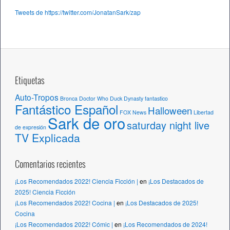
h
Tweets de https://twitter.com/JonatanSark/zap
i
v
o
s
Etiquetas
Auto-Tropos
Bronca
Doctor Who
Duck Dynasty
fantastico
Fantástico Español
Halloween
FOX News
Libertad
Sark de oro
saturday night live
de expresión
TV Explicada
Comentarios recientes
¡Los Recomendados 2022! Ciencia Ficción |
en
¡Los Destacados de
2025! Ciencia Ficción
¡Los Recomendados 2022! Cocina |
en
¡Los Destacados de 2025!
Cocina
¡Los Recomendados 2022! Cómic |
en
¡Los Recomendados de 2024!