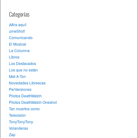
Categorías
¡Mira aquí!
¡oneShot!
Comunicando
El Musical
La Columna
Libros
Los Destacados
Los que no están
Mat-A-Ton
Novedades Librescas
PerVersiones
Pilotos DeathMatch
Pilotos DeathMatch Oneshot
Tan muertos como
Televisión
TonyTonyTony
Volanderas
Zap