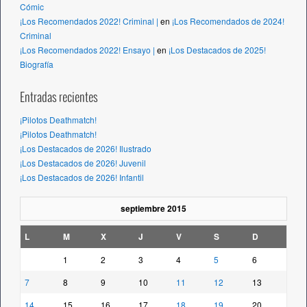
Cómic
¡Los Recomendados 2022! Criminal |
en
¡Los Recomendados de 2024!
Criminal
¡Los Recomendados 2022! Ensayo |
en
¡Los Destacados de 2025!
Biografía
Entradas recientes
¡Pilotos Deathmatch!
¡Pilotos Deathmatch!
¡Los Destacados de 2026! Ilustrado
¡Los Destacados de 2026! Juvenil
¡Los Destacados de 2026! Infantil
septiembre 2015
L
M
X
J
V
S
D
1
2
3
4
5
6
7
8
9
10
11
12
13
14
15
16
17
18
19
20