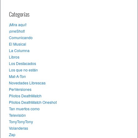
Categorías
¡Mira aquí!
¡oneShot!
Comunicando
El Musical
La Columna
Libros
Los Destacados
Los que no están
Mat-A-Ton
Novedades Librescas
PerVersiones
Pilotos DeathMatch
Pilotos DeathMatch Oneshot
Tan muertos como
Televisión
TonyTonyTony
Volanderas
Zap