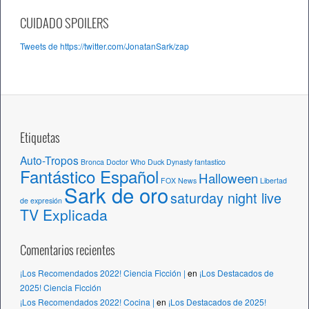
r
c
CUIDADO SPOILERS
h
Tweets de https://twitter.com/JonatanSark/zap
i
v
o
s
Etiquetas
Auto-Tropos
Bronca
Doctor Who
Duck Dynasty
fantastico
Fantástico Español
Halloween
FOX News
Libertad
Sark de oro
saturday night live
de expresión
TV Explicada
Comentarios recientes
¡Los Recomendados 2022! Ciencia Ficción |
en
¡Los Destacados de
2025! Ciencia Ficción
¡Los Recomendados 2022! Cocina |
en
¡Los Destacados de 2025!