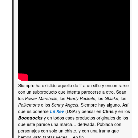
Siempre ha existido aquello de ir a un sitio y encontrarse
con un subproducto que intenta parecerse a otro. Sean
los
Power Marshalls
, los
Pearly Pockets
, los
GIJake
, los
Polkemons
o los
Senny Angels
. Siempre hay alguno. Así
que es ponerse
Lil Kev
(USA) y pensar en
Chris
y en los
Boondocks
y en todos esos productos originales de los
que este parece una marca… derivada. Poblada con
personajes con solo un chiste, y con una trama que
hemos visto tantas veces… en fin.