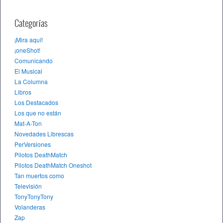
Categorías
¡Mira aquí!
¡oneShot!
Comunicando
El Musical
La Columna
Libros
Los Destacados
Los que no están
Mat-A-Ton
Novedades Librescas
PerVersiones
Pilotos DeathMatch
Pilotos DeathMatch Oneshot
Tan muertos como
Televisión
TonyTonyTony
Volanderas
Zap