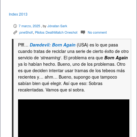
Index 2013
7 marzo, 2025
, by
Jónatan Sark
P
¡oneShot!
,
Pilotos DeathMatch Oneshot
No comment
K
c
Pfff…
Daredevil: Born Again
(USA) es lo que pasa
cuando tratas de reciclar una serie de cierto éxito de otro
servicio de ‘
streaming
‘. El problema era que
Born Again
ya lo habían hecho. Bueno, uno de los problemas. Otro
es que deciden intentar usar tramas de los tebeos más
recientes y… ahm… Bueno, supongo que tampoco
sabían bien qué elegir. Así que eso: Sobras
recalentadas. Vamos que si sobra.