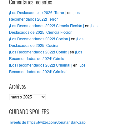
Comentarios recientes
¡Los Destacados de 2026! Terror |
en
¡Los
Recomendados 2022! Terror
¡Los Recomendados 2022! Ciencia Ficción |
en
¡Los
Destacados de 2025! Ciencia Ficción
¡Los Recomendados 2022! Cocina |
en
¡Los
Destacados de 2025! Cocina
¡Los Recomendados 2022! Cómic |
en
¡Los
Recomendados de 2024! Cómic
¡Los Recomendados 2022! Criminal |
en
¡Los
Recomendados de 2024! Criminal
Archivos
A
r
c
CUIDADO SPOILERS
h
Tweets de https://twitter.com/JonatanSark/zap
i
v
o