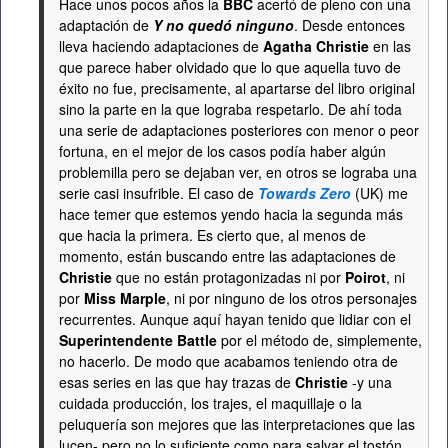
Hace unos pocos años la
BBC
acertó de pleno con una
adaptación de
Y no quedó ninguno
. Desde entonces
lleva haciendo adaptaciones de
Agatha Christie
en las
que parece haber olvidado que lo que aquella tuvo de
éxito no fue, precisamente, al apartarse del libro original
sino la parte en la que lograba respetarlo. De ahí toda
una serie de adaptaciones posteriores con menor o peor
fortuna, en el mejor de los casos podía haber algún
problemilla pero se dejaban ver, en otros se lograba una
serie casi insufrible. El caso de
Towards Zero
(UK) me
hace temer que estemos yendo hacia la segunda más
que hacia la primera. Es cierto que, al menos de
momento, están buscando entre las adaptaciones de
Christie
que no están protagonizadas ni por
Poirot
, ni
por
Miss Marple
, ni por ninguno de los otros personajes
recurrentes. Aunque aquí hayan tenido que lidiar con el
Superintendente Battle
por el método de, simplemente,
no hacerlo. De modo que acabamos teniendo otra de
esas series en las que hay trazas de
Christie
-y una
cuidada producción, los trajes, el maquillaje o la
peluquería son mejores que las interpretaciones que las
lucen- pero no lo suficiente como para salvar el tostón.