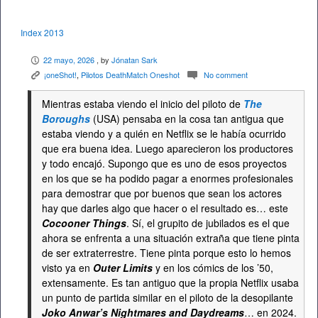
Index 2013
22 mayo, 2026
, by
Jónatan Sark
P
¡oneShot!
,
Pilotos DeathMatch Oneshot
No comment
K
c
Mientras estaba viendo el inicio del piloto de
The
Boroughs
(USA) pensaba en la cosa tan antigua que
estaba viendo y a quién en Netflix se le había ocurrido
que era buena idea. Luego aparecieron los productores
y todo encajó. Supongo que es uno de esos proyectos
en los que se ha podido pagar a enormes profesionales
para demostrar que por buenos que sean los actores
hay que darles algo que hacer o el resultado es… este
Cocooner Things
. Sí, el grupito de jubilados es el que
ahora se enfrenta a una situación extraña que tiene pinta
de ser extraterrestre. Tiene pinta porque esto lo hemos
visto ya en
Outer Limits
y en los cómics de los ’50,
extensamente. Es tan antiguo que la propia Netflix usaba
un punto de partida similar en el piloto de la desopilante
Joko Anwar’s Nightmares and Daydreams
… en 2024.