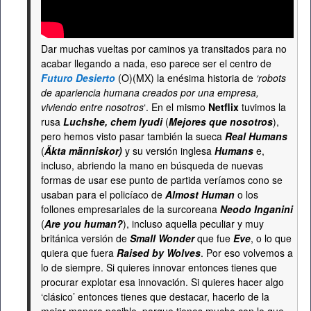
Dar muchas vueltas por caminos ya transitados para no
acabar llegando a nada, eso parece ser el centro de
Futuro Desierto
(O)(MX) la enésima historia de
‘robots
de apariencia humana creados por una empresa,
viviendo entre nosotros
‘. En el mismo
Netflix
tuvimos la
rusa
Luchshe, chem lyudi
(
Mejores que nosotros
),
pero hemos visto pasar también la sueca
Real Humans
(
Äkta människor)
y su versión inglesa
Humans
e,
incluso, abriendo la mano en búsqueda de nuevas
formas de usar ese punto de partida veríamos cono se
usaban para el policíaco de
Almost Human
o los
follones empresariales de la surcoreana
Neodo Inganini
(
Are you human?
), incluso aquella peculiar y muy
británica versión de
Small Wonder
que fue
Eve
, o lo que
quiera que fuera
Raised by Wolves
. Por eso volvemos a
lo de siempre. Si quieres innovar entonces tienes que
procurar explotar esa innovación. Si quieres hacer algo
‘clásico’ entonces tienes que destacar, hacerlo de la