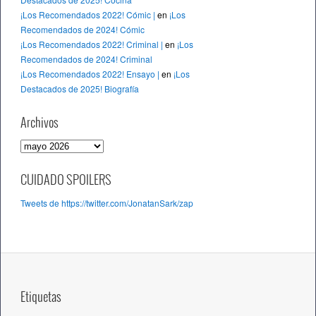
¡Los Recomendados 2022! Cómic |
en
¡Los
Recomendados de 2024! Cómic
¡Los Recomendados 2022! Criminal |
en
¡Los
Recomendados de 2024! Criminal
¡Los Recomendados 2022! Ensayo |
en
¡Los
Destacados de 2025! Biografía
Archivos
A
r
c
CUIDADO SPOILERS
h
Tweets de https://twitter.com/JonatanSark/zap
i
v
o
s
Etiquetas