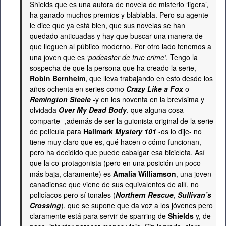
Shields que es una autora de novela de misterio ‘ligera’,
ha ganado muchos premios y blablabla. Pero su agente
le dice que ya está bien, que sus novelas se han
quedado anticuadas y hay que buscar una manera de
que lleguen al público moderno. Por otro lado tenemos a
una joven que es
‘podcaster de true crime’
. Tengo la
sospecha de que la persona que ha creado la serie,
Robin Bernheim
, que lleva trabajando en esto desde los
años ochenta en series como
Crazy Like a Fox
o
Remington Steele
-y en los noventa en la brevísima y
olvidada
Over My Dead Body
, que alguna cosa
comparte- ,además de ser la guionista original de la serie
de película para
Hallmark
Mystery 101
-os lo dije- no
tiene muy claro que es, qué hacen o cómo funcionan,
pero ha decidido que puede cabalgar esa bicicleta. Así
que la co-protagonista (pero en una posición un poco
más baja, claramente) es
Amalia Williamson
, una joven
canadiense que viene de sus equivalentes de allí, no
policíacos pero sí tonales (
Northern Rescue
,
Sullivan’s
Crossing
), que se supone que da voz a los jóvenes pero
claramente está para servir de sparring de
Shields
y, de