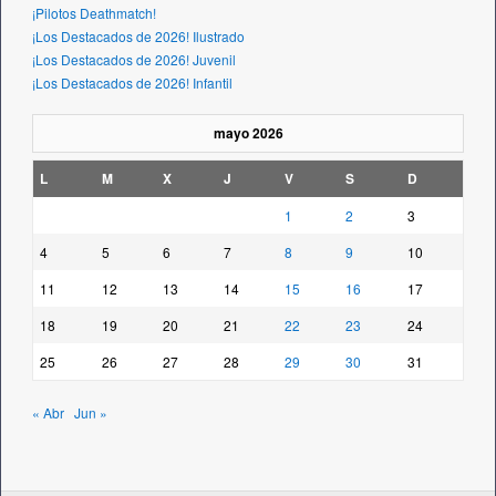
¡Pilotos Deathmatch!
¡Los Destacados de 2026! Ilustrado
¡Los Destacados de 2026! Juvenil
¡Los Destacados de 2026! Infantil
mayo 2026
L
M
X
J
V
S
D
1
2
3
4
5
6
7
8
9
10
11
12
13
14
15
16
17
18
19
20
21
22
23
24
25
26
27
28
29
30
31
« Abr
Jun »