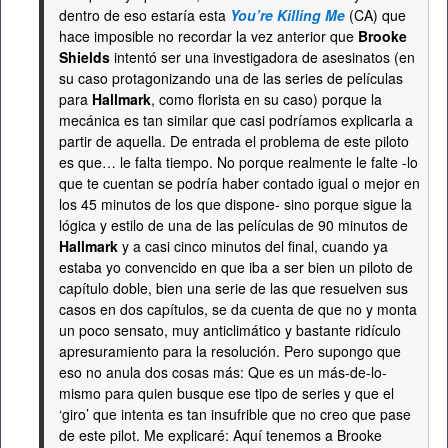
dentro de eso estaría esta
You’re Killing Me
(CA) que
hace imposible no recordar la vez anterior que
Brooke
Shields
intentó ser una investigadora de asesinatos (en
su caso protagonizando una de las series de películas
para
Hallmark
, como florista en su caso) porque la
mecánica es tan similar que casi podríamos explicarla a
partir de aquella. De entrada el problema de este piloto
es que… le falta tiempo. No porque realmente le falte -lo
que te cuentan se podría haber contado igual o mejor en
los 45 minutos de los que dispone- sino porque sigue la
lógica y estilo de una de las películas de 90 minutos de
Hallmark
y a casi cinco minutos del final, cuando ya
estaba yo convencido en que iba a ser bien un piloto de
capítulo doble, bien una serie de las que resuelven sus
casos en dos capítulos, se da cuenta de que no y monta
un poco sensato, muy anticlimático y bastante ridículo
apresuramiento para la resolución. Pero supongo que
eso no anula dos cosas más: Que es un más-de-lo-
mismo para quien busque ese tipo de series y que el
‘giro’ que intenta es tan insufrible que no creo que pase
de este pilot. Me explicaré: Aquí tenemos a Brooke