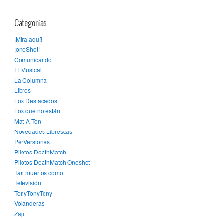
Categorías
¡Mira aquí!
¡oneShot!
Comunicando
El Musical
La Columna
Libros
Los Destacados
Los que no están
Mat-A-Ton
Novedades Librescas
PerVersiones
Pilotos DeathMatch
Pilotos DeathMatch Oneshot
Tan muertos como
Televisión
TonyTonyTony
Volanderas
Zap