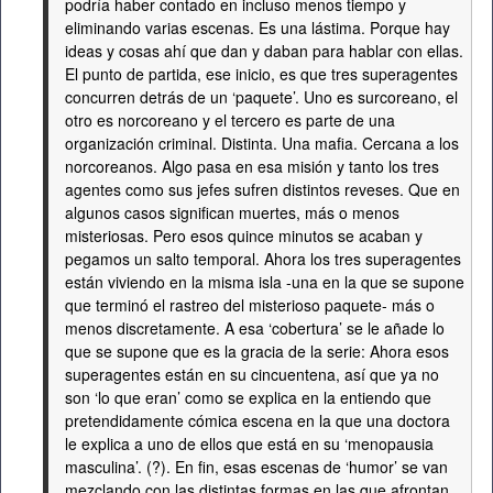
podría haber contado en incluso menos tiempo y
eliminando varias escenas. Es una lástima. Porque hay
ideas y cosas ahí que dan y daban para hablar con ellas.
El punto de partida, ese inicio, es que tres superagentes
concurren detrás de un ‘paquete’. Uno es surcoreano, el
otro es norcoreano y el tercero es parte de una
organización criminal. Distinta. Una mafia. Cercana a los
norcoreanos. Algo pasa en esa misión y tanto los tres
agentes como sus jefes sufren distintos reveses. Que en
algunos casos significan muertes, más o menos
misteriosas. Pero esos quince minutos se acaban y
pegamos un salto temporal. Ahora los tres superagentes
están viviendo en la misma isla -una en la que se supone
que terminó el rastreo del misterioso paquete- más o
menos discretamente. A esa ‘cobertura’ se le añade lo
que se supone que es la gracia de la serie: Ahora esos
superagentes están en su cincuentena, así que ya no
son ‘lo que eran’ como se explica en la entiendo que
pretendidamente cómica escena en la que una doctora
le explica a uno de ellos que está en su ‘menopausia
masculina’. (?). En fin, esas escenas de ‘humor’ se van
mezclando con las distintas formas en las que afrontan