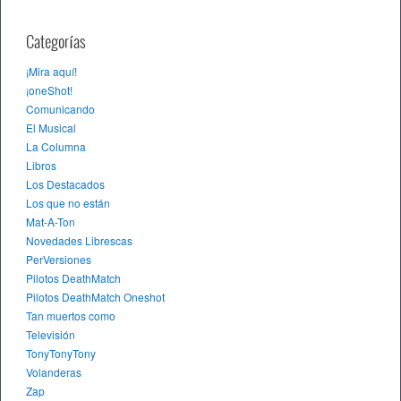
Categorías
¡Mira aquí!
¡oneShot!
Comunicando
El Musical
La Columna
Libros
Los Destacados
Los que no están
Mat-A-Ton
Novedades Librescas
PerVersiones
Pilotos DeathMatch
Pilotos DeathMatch Oneshot
Tan muertos como
Televisión
TonyTonyTony
Volanderas
Zap