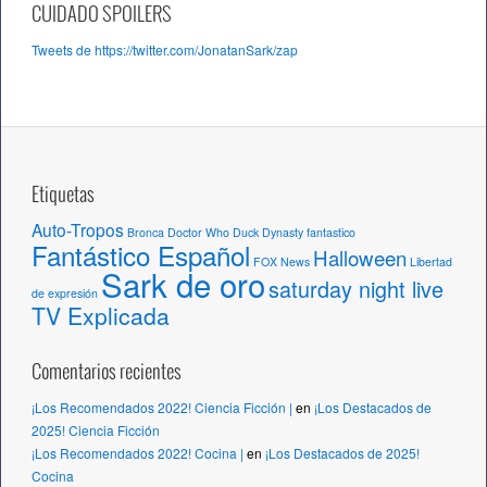
c
CUIDADO SPOILERS
h
Tweets de https://twitter.com/JonatanSark/zap
i
v
o
s
Etiquetas
Auto-Tropos
Bronca
Doctor Who
Duck Dynasty
fantastico
Fantástico Español
Halloween
FOX News
Libertad
Sark de oro
saturday night live
de expresión
TV Explicada
Comentarios recientes
¡Los Recomendados 2022! Ciencia Ficción |
en
¡Los Destacados de
2025! Ciencia Ficción
¡Los Recomendados 2022! Cocina |
en
¡Los Destacados de 2025!
Cocina