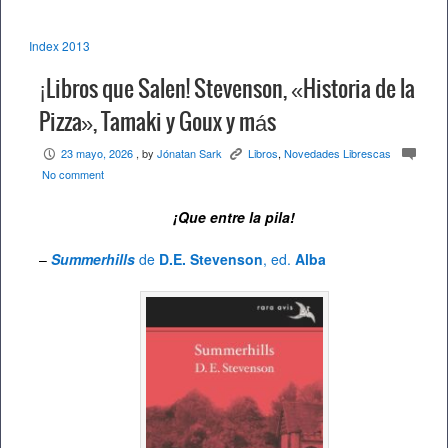
Index 2013
¡Libros que Salen! Stevenson, «Historia de la
Pizza», Tamaki y Goux y más
23 mayo, 2026
, by
Jónatan Sark
Libros
,
Novedades Librescas
P
K
c
No comment
¡Que entre la pila!
–
Summerhills
de
D.E. Stevenson
, ed.
Alba