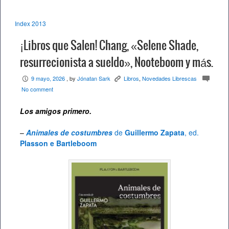
Index 2013
¡Libros que Salen! Chang, «Selene Shade,
resurrecionista a sueldo», Nooteboom y más.
9 mayo, 2026
, by
Jónatan Sark
Libros
,
Novedades Librescas
P
K
c
No comment
Los amigos primero.
–
Animales de costumbres
de
Guillermo Zapata
, ed.
Plasson e Bartleboom