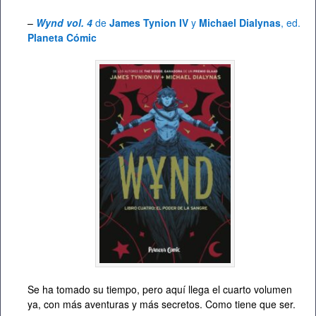
–
Wynd vol. 4
de
James Tynion IV
y
Michael Dialynas
, ed.
Planeta Cómic
Se ha tomado su tiempo, pero aquí llega el cuarto volumen
ya, con más aventuras y más secretos. Como tiene que ser.