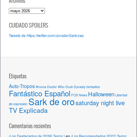
Archivos
A
r
c
CUIDADO SPOILERS
h
Tweets de https://twitter.com/JonatanSark/zap
i
v
o
s
Etiquetas
Auto-Tropos
Bronca
Doctor Who
Duck Dynasty
fantastico
Fantástico Español
Halloween
FOX News
Libertad
Sark de oro
saturday night live
de expresión
TV Explicada
Comentarios recientes
¡Los Destacados de 2026! Terror |
en
¡Los Recomendados 2022! Terror