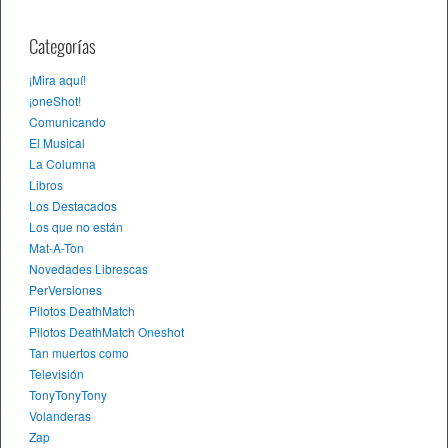
Categorías
¡Mira aquí!
¡oneShot!
Comunicando
El Musical
La Columna
Libros
Los Destacados
Los que no están
Mat-A-Ton
Novedades Librescas
PerVersiones
Pilotos DeathMatch
Pilotos DeathMatch Oneshot
Tan muertos como
Televisión
TonyTonyTony
Volanderas
Zap