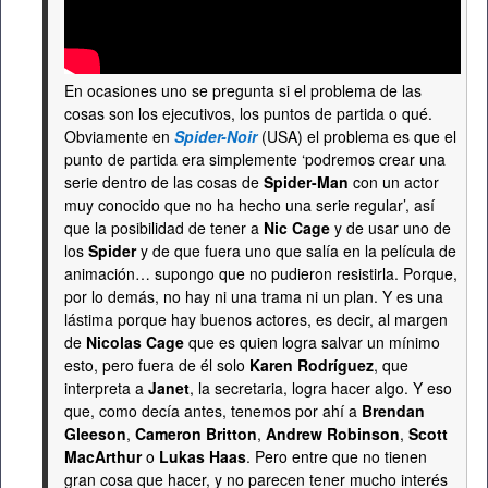
En ocasiones uno se pregunta si el problema de las
cosas son los ejecutivos, los puntos de partida o qué.
Obviamente en
Spider-Noir
(USA) el problema es que el
punto de partida era simplemente ‘podremos crear una
serie dentro de las cosas de
Spider-Man
con un actor
muy conocido que no ha hecho una serie regular’, así
que la posibilidad de tener a
Nic Cage
y de usar uno de
los
Spider
y de que fuera uno que salía en la película de
animación… supongo que no pudieron resistirla. Porque,
por lo demás, no hay ni una trama ni un plan. Y es una
lástima porque hay buenos actores, es decir, al margen
de
Nicolas Cage
que es quien logra salvar un mínimo
esto, pero fuera de él solo
Karen Rodríguez
, que
interpreta a
Janet
, la secretaria, logra hacer algo. Y eso
que, como decía antes, tenemos por ahí a
Brendan
Gleeson
,
Cameron Britton
,
Andrew Robinson
,
Scott
MacArthur
o
Lukas Haas
. Pero entre que no tienen
gran cosa que hacer, y no parecen tener mucho interés