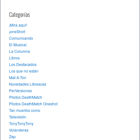
Categorías
¡Mira aquí!
¡oneShot!
Comunicando
El Musical
La Columna
Libros
Los Destacados
Los que no están
Mat-A-Ton
Novedades Librescas
PerVersiones
Pilotos DeathMatch
Pilotos DeathMatch Oneshot
Tan muertos como
Televisión
TonyTonyTony
Volanderas
Zap