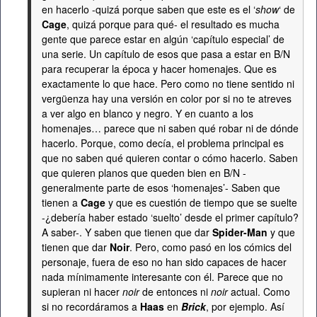
en hacerlo -quizá porque saben que este es el ‘
show
‘ de
Cage
, quizá porque para qué- el resultado es mucha
gente que parece estar en algún ‘capítulo especial’ de
una serie. Un capítulo de esos que pasa a estar en B/N
para recuperar la época y hacer homenajes. Que es
exactamente lo que hace. Pero como no tiene sentido ni
vergüenza hay una versión en color por si no te atreves
a ver algo en blanco y negro. Y en cuanto a los
homenajes… parece que ni saben qué robar ni de dónde
hacerlo. Porque, como decía, el problema principal es
que no saben qué quieren contar o cómo hacerlo. Saben
que quieren planos que queden bien en B/N -
generalmente parte de esos ‘homenajes’- Saben que
tienen a
Cage
y que es cuestión de tiempo que se suelte
-¿debería haber estado ‘suelto’ desde el primer capítulo?
A saber-. Y saben que tienen que dar
Spider-Man
y que
tienen que dar
Noir
. Pero, como pasó en los cómics del
personaje, fuera de eso no han sido capaces de hacer
nada mínimamente interesante con él. Parece que no
supieran ni hacer
noir
de entonces ni
noir
actual. Como
si no recordáramos a
Haas
en
Brick
, por ejemplo. Así