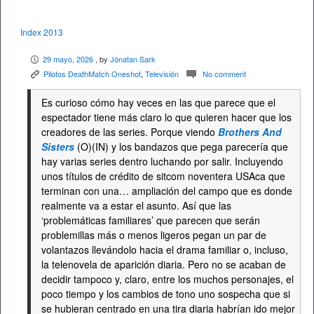
Index 2013
29 mayo, 2026
, by
Jónatan Sark
P
Pilotos DeathMatch Oneshot
,
Televisión
No comment
K
c
Es curioso cómo hay veces en las que parece que el
espectador tiene más claro lo que quieren hacer que los
creadores de las series. Porque viendo
Brothers And
Sisters
(O)(IN) y los bandazos que pega parecería que
hay varias series dentro luchando por salir. Incluyendo
unos títulos de crédito de sitcom noventera USAca que
terminan con una… ampliación del campo que es donde
realmente va a estar el asunto. Así que las
‘problemáticas familiares’ que parecen que serán
problemillas más o menos ligeros pegan un par de
volantazos llevándolo hacia el drama familiar o, incluso,
la telenovela de aparición diaria. Pero no se acaban de
decidir tampoco y, claro, entre los muchos personajes, el
poco tiempo y los cambios de tono uno sospecha que si
se hubieran centrado en una tira diaria habrían ido mejor