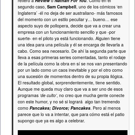
refiero a
Review
o
Nathan For You
. Como en el
segundo caso,
Sam Campbell
, uno de los cómicos ‘en
Inglaterra’ -él no deja de ser australiano- más famosos
del momento con un estilo peculiar y… bueno… ese
aspecto suyo de pollopera, decide que va a crear una
empresa con un funcionamiento sencillo y que -por
suerte- en el piloto ya está funcionando. Alguien tiene
una idea para una película y él se encarga de llevarla a
cabo. Como sea necesario. De ahí la segunda parte que
lleva a esas primeras series comentadas, tanto el rodaje
de la película como la obra en sí se nos van presentando
por un lado como un caos inevitable y por el otro como
una sucesión de momentos dentro de su propia ilógica.
El resultado global, sorprendentemente, tiene sentido.
Aunque me queda muy claro que va a ser uno de esos
programas
‘de culto’
, no creo que mucha gente conecte
con este humor, y no sé si logrará algo tan tremendo
como
Pancakes; Divorce; Pancakes
. Pero al menos
parece que lo va a intentar, que para cómo está el patio
supongo que ya es algo a celebrar.