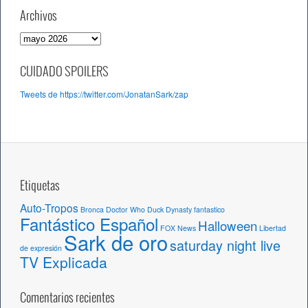
Archivos
A
r
c
CUIDADO SPOILERS
h
Tweets de https://twitter.com/JonatanSark/zap
i
v
o
s
Etiquetas
Auto-Tropos
Bronca
Doctor Who
Duck Dynasty
fantastico
Fantástico Español
Halloween
FOX News
Libertad
Sark de oro
saturday night live
de expresión
TV Explicada
Comentarios recientes