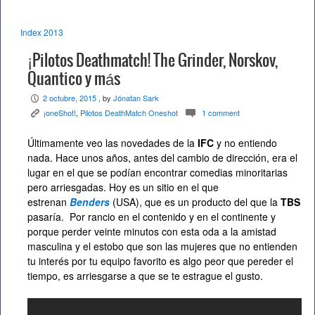
Index 2013
¡Pilotos Deathmatch! The Grinder, Norskov,
Quantico y más
2 octubre, 2015
, by
Jónatan Sark
P
¡oneShot!
,
Pilotos DeathMatch Oneshot
1 comment
K
c
Últimamente veo las novedades de la
IFC
y no entiendo
nada. Hace unos años, antes del cambio de dirección, era el
lugar en el que se podían encontrar comedias minoritarias
pero arriesgadas. Hoy es un sitio en el que
estrenan
Benders
(USA), que es un producto del que la
TBS
pasaría. Por rancio en el contenido y en el continente y
porque perder veinte minutos con esta oda a la amistad
masculina y el estobo que son las mujeres que no entienden
tu interés por tu equipo favorito es algo peor que pereder el
tiempo, es arriesgarse a que se te estrague el gusto.