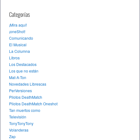
Categorías
¡Mira aquí!
¡oneShot!
Comunicando
El Musical
La Columna
Libros
Los Destacados
Los que no están
Mat-A-Ton
Novedades Librescas
PerVersiones
Pilotos DeathMatch
Pilotos DeathMatch Oneshot
Tan muertos como
Televisión
TonyTonyTony
Volanderas
Zap