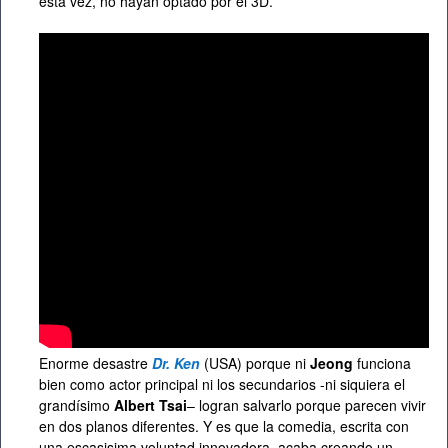
esta vez, no hayan optado por el 3D.
Enorme desastre
Dr. Ken
(USA) porque ni
Jeong
funciona
bien como actor principal ni los secundarios -ni siquiera el
grandísimo
Albert Tsai
– logran salvarlo porque parecen vivir
en dos planos diferentes. Y es que la comedia, escrita con
una escasisima voluntad innovadora, acaba creando un