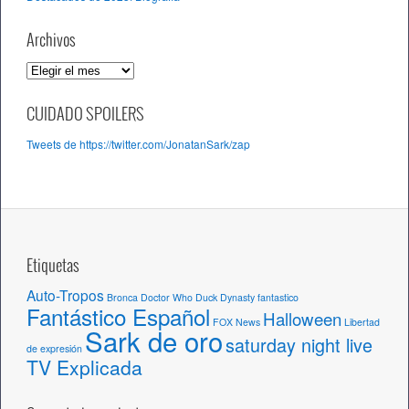
Archivos
A
r
c
CUIDADO SPOILERS
h
Tweets de https://twitter.com/JonatanSark/zap
i
v
o
s
Etiquetas
Auto-Tropos
Bronca
Doctor Who
Duck Dynasty
fantastico
Fantástico Español
Halloween
FOX News
Libertad
Sark de oro
saturday night live
de expresión
TV Explicada