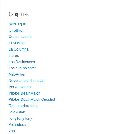
Categorías
¡Mira aquí!
¡oneShot!
Comunicando
El Musical
La Columna
Libros
Los Destacados
Los que no están
Mat-A-Ton
Novedades Librescas
PerVersiones
Pilotos DeathMatch
Pilotos DeathMatch Oneshot
Tan muertos como
Televisión
TonyTonyTony
Volanderas
Zap