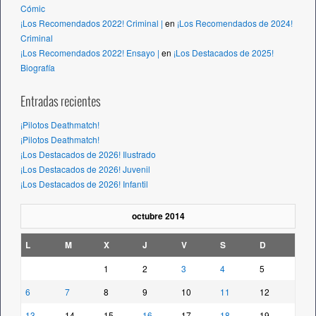
Cómic
¡Los Recomendados 2022! Criminal |
en
¡Los Recomendados de 2024!
Criminal
¡Los Recomendados 2022! Ensayo |
en
¡Los Destacados de 2025!
Biografía
Entradas recientes
¡Pilotos Deathmatch!
¡Pilotos Deathmatch!
¡Los Destacados de 2026! Ilustrado
¡Los Destacados de 2026! Juvenil
¡Los Destacados de 2026! Infantil
octubre 2014
L
M
X
J
V
S
D
1
2
3
4
5
6
7
8
9
10
11
12
13
14
15
16
17
18
19