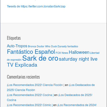
h
Tweets de https://twitter.com/JonatanSark/zap
i
v
o
s
Etiquetas
Auto-Tropos
Bronca
Doctor Who
Duck Dynasty
fantastico
Fantástico Español
Halloween
FOX News
Libertad
Sark de oro
saturday night live
de expresión
TV Explicada
Comentarios recientes
¡Los Recomendados 2022! Ciencia Ficción |
en
¡Los Destacados de
2025! Ciencia Ficción
¡Los Recomendados 2022! Cocina |
en
¡Los Destacados de 2025!
Cocina
¡Los Recomendados 2022! Cómic |
en
¡Los Recomendados de 2024!