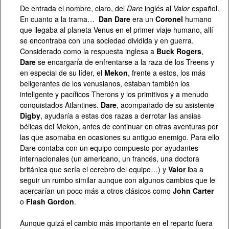
De entrada el nombre, claro, del
Dare
inglés al
Valor
español.
En cuanto a la trama…
Dan Dare
era un
Coronel
humano
que llegaba al planeta Venus en el primer viaje humano, allí
se encontraba con una sociedad dividida y en guerra.
Considerado como la respuesta inglesa a
Buck Rogers
,
Dare
se encargaría de enfrentarse a la raza de los Treens y
en especial de su líder, el
Mekon
, frente a estos, los más
beligerantes de los venusianos, estaban también los
inteligente y pacíficos Therons y los primitivos y a menudo
conquistados Atlantines.
Dare
, acompañado de su asistente
Digby
, ayudaría a estas dos razas a derrotar las ansias
bélicas del Mekon, antes de continuar en otras aventuras por
las que asomaba en ocasiones su antiguo enemigo. Para ello
Dare contaba con un equipo compuesto por ayudantes
internacionales (un americano, un francés, una doctora
británica que sería el cerebro del equipo…) y
Valor
iba a
seguir un rumbo similar aunque con algunos cambios que le
acercarían un poco más a otros clásicos como
John Carter
o
Flash Gordon
.
Aunque quizá el cambio más importante en el reparto fuera