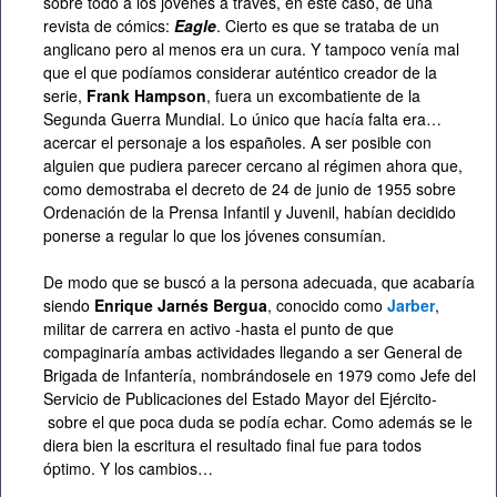
sobre todo a los jóvenes a través, en este caso, de una
revista de cómics:
Eagle
. Cierto es que se trataba de un
anglicano pero al menos era un cura. Y tampoco venía mal
que el que podíamos considerar auténtico creador de la
serie,
Frank Hampson
, fuera un excombatiente de la
Segunda Guerra Mundial. Lo único que hacía falta era…
acercar el personaje a los españoles. A ser posible con
alguien que pudiera parecer cercano al régimen ahora que,
como demostraba el decreto de 24 de junio de 1955 sobre
Ordenación de la Prensa Infantil y Juvenil, habían decidido
ponerse a regular lo que los jóvenes consumían.
De modo que se buscó a la persona adecuada, que acabaría
siendo
Enrique Jarnés Bergua
, conocido como
Jarber
,
militar de carrera en activo -hasta el punto de que
compaginaría ambas actividades llegando a ser General de
Brigada de Infantería, nombrándosele en 1979 como Jefe del
Servicio de Publicaciones del Estado Mayor del Ejército-
sobre el que poca duda se podía echar. Como además se le
diera bien la escritura el resultado final fue para todos
óptimo. Y los cambios…