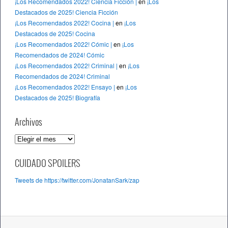
¡Los Recomendados 2022! Ciencia Ficción |
en
¡Los
Destacados de 2025! Ciencia Ficción
¡Los Recomendados 2022! Cocina |
en
¡Los
Destacados de 2025! Cocina
¡Los Recomendados 2022! Cómic |
en
¡Los
Recomendados de 2024! Cómic
¡Los Recomendados 2022! Criminal |
en
¡Los
Recomendados de 2024! Criminal
¡Los Recomendados 2022! Ensayo |
en
¡Los
Destacados de 2025! Biografía
Archivos
A
r
c
CUIDADO SPOILERS
h
Tweets de https://twitter.com/JonatanSark/zap
i
v
o
s