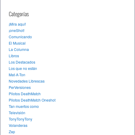
Categorías
¡Mira aquí!
¡oneShot!
Comunicando
El Musical
La Columna
Libros
Los Destacados
Los que no están
Mat-A-Ton
Novedades Librescas
PerVersiones
Pilotos DeathMatch
Pilotos DeathMatch Oneshot
Tan muertos como
Televisión
TonyTonyTony
Volanderas
Zap