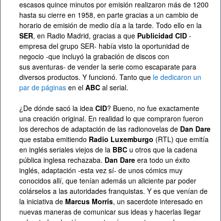
escasos quince minutos por emisión realizaron más de 1200
hasta su cierre en 1958, en parte gracias a un cambio de
horario de emisión de medio día a la tarde. Todo ello en la
SER
, en Radio Madrid, gracias a que
Publicidad CID
-
empresa del grupo SER- había visto la oportunidad de
negocio -que incluyó la grabación de discos con
sus aventuras- de vender la serie como escaparate para
diversos productos. Y funcionó. Tanto que
le dedicaron
un
par de páginas
en el
ABC
al serial.
¿De dónde sacó la idea
CID
? Bueno, no fue exactamente
una creación original. En realidad lo que compraron fueron
los derechos de adaptación de las radionovelas de
Dan Dare
que estaba emitiendo
Radio Luxemburgo
(RTL) que emitía
en inglés seriales viejos de la
BBC
u otros que la cadena
pública inglesa rechazaba.
Dan Dare
era todo un éxito
inglés, adaptación -esta vez sí- de unos cómics muy
conocidos allí, que tenían además un aliciente par poder
colárselos a las autoridades franquistas. Y es que venían de
la iniciativa de
Marcus Morris
, un sacerdote interesado en
nuevas maneras de comunicar sus ideas y hacerlas llegar