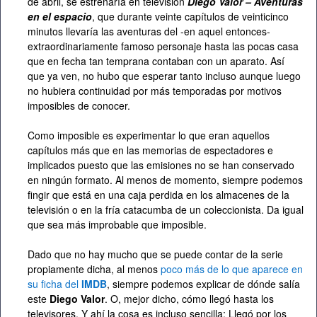
de abril, se estrenaría en televisión
Diego Valor – Aventuras
en el espacio
, que durante veinte capítulos de veinticinco
minutos llevaría las aventuras del -en aquel entonces-
extraordinariamente famoso personaje hasta las pocas casa
que en fecha tan temprana contaban con un aparato. Así
que ya ven, no hubo que esperar tanto incluso aunque luego
no hubiera continuidad por más temporadas por motivos
imposibles de conocer.
Como imposible es experimentar lo que eran aquellos
capítulos más que en las memorias de espectadores e
implicados puesto que las emisiones no se han conservado
en ningún formato. Al menos de momento, siempre podemos
fingir que está en una caja perdida en los almacenes de la
televisión o en la fría catacumba de un coleccionista. Da igual
que sea más improbable que imposible.
Dado que no hay mucho que se puede contar de la serie
propiamente dicha, al menos
poco más de lo que aparece en
su ficha del
IMDB
, siempre podemos explicar de dónde salía
este
Diego Valor
. O, mejor dicho, cómo llegó hasta los
televisores. Y ahí la cosa es incluso sencilla: Llegó por los